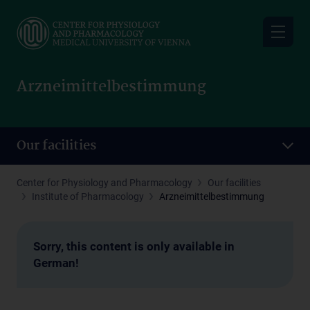
Skip
to
main
content
Arzneimittelbestimmung
Our facilities
Center for Physiology and Pharmacology
Our facilities
Institute of Pharmacology
Arzneimittelbestimmung
Sorry, this content is only available in
German!