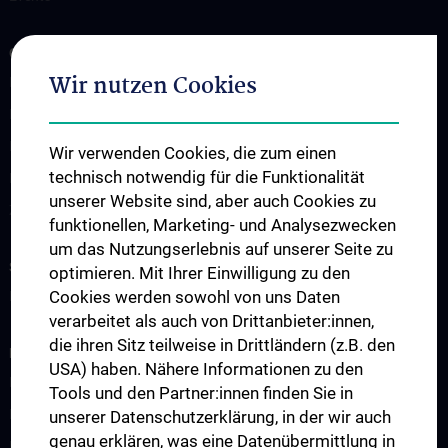
OUR FACILITIES
Wir nutzen Cookies
Institute of Vascular Biology and Thrombosis Research
Institute of Pharmacology
Institute of Physiology
Wir verwenden Cookies, die zum einen
technisch notwendig für die Funktionalität
Division of Neurophysiology and Neuropharmacology
unserer Website sind, aber auch Cookies zu
Zentrum für Suchtforschung und Wissenschaft (AddRess)
funktionellen, Marketing- und Analysezwecken
um das Nutzungserlebnis auf unserer Seite zu
STUDIES, TRAINING AND FURTHER EDUCATION
optimieren. Mit Ihrer Einwilligung zu den
Cookies werden sowohl von uns Daten
Lehre
verarbeitet als auch von Drittanbieter:innen,
die ihren Sitz teilweise in Drittländern (z.B. den
RESEARCH
USA) haben. Nähere Informationen zu den
Forschungsthemen
Tools und den Partner:innen finden Sie in
Forschung – Mitarbeiter:innen Gefäßbiologie
unserer Datenschutzerklärung, in der wir auch
genau erklären, was eine Datenübermittlung in
Forschung – Mitarbeiter:innen Physiologie